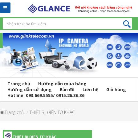
Toggle
navigation
Trang chủ
Hướng dẫn mua hàng
Hướng dẫn sử dụng
Bản đồ
Liên hệ
Giỏ hàng
Hotline: 093.669.5555/ 0915.26.36.36
Trang chủ
THIẾT BỊ ĐIỆN TỬ KHÁC
THIẾT BỊ ĐIỆN TỬ KHÁC