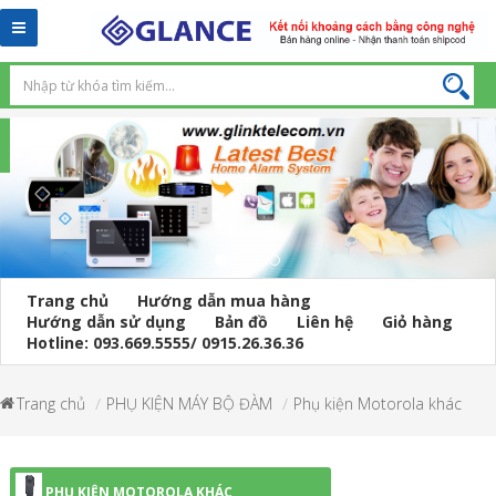
Toggle
navigation
Trang chủ
Hướng dẫn mua hàng
Hướng dẫn sử dụng
Bản đồ
Liên hệ
Giỏ hàng
Hotline: 093.669.5555/ 0915.26.36.36
Trang chủ
PHỤ KIỆN MÁY BỘ ĐÀM
Phụ kiện Motorola khác
PHỤ KIỆN MOTOROLA KHÁC