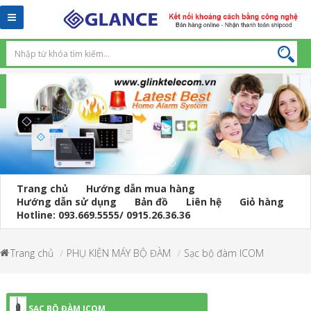
Toggle
navigation
Trang chủ
Hướng dẫn mua hàng
Hướng dẫn sử dụng
Bản đồ
Liên hệ
Giỏ hàng
Hotline: 093.669.5555/ 0915.26.36.36
Trang chủ
PHỤ KIỆN MÁY BỘ ĐÀM
Sạc bộ đàm ICOM
SẠC BỘ ĐÀM ICOM