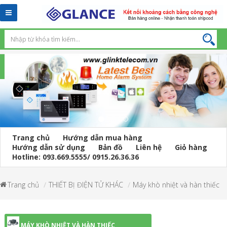
Toggle
navigation
Trang chủ
Hướng dẫn mua hàng
Hướng dẫn sử dụng
Bản đồ
Liên hệ
Giỏ hàng
Hotline: 093.669.5555/ 0915.26.36.36
Trang chủ
THIẾT BỊ ĐIỆN TỬ KHÁC
Máy khò nhiệt và hàn thiếc
MÁY KHÒ NHIỆT VÀ HÀN THIẾC