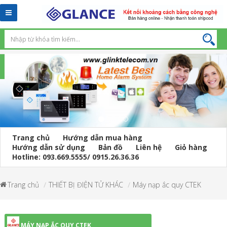
Toggle
navigation
Trang chủ
Hướng dẫn mua hàng
Hướng dẫn sử dụng
Bản đồ
Liên hệ
Giỏ hàng
Hotline: 093.669.5555/ 0915.26.36.36
Trang chủ
THIẾT BỊ ĐIỆN TỬ KHÁC
Máy nạp ắc quy CTEK
MÁY NẠP ẮC QUY CTEK