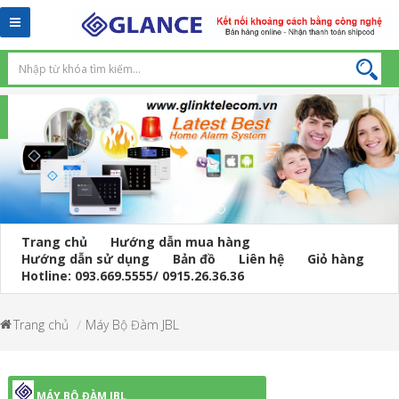
Toggle
navigation
Trang chủ
Hướng dẫn mua hàng
Hướng dẫn sử dụng
Bản đồ
Liên hệ
Giỏ hàng
Hotline: 093.669.5555/ 0915.26.36.36
Trang chủ
Máy Bộ Đàm JBL
MÁY BỘ ĐÀM JBL