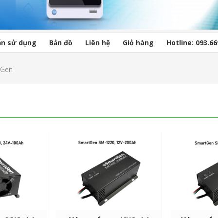
n sử dụng
Bản đồ
Liên hệ
Giỏ hàng
Hotline: 093.66
tGen