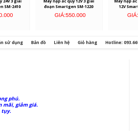
 24V 3 giai
Máy nạp ắc quy 12V 3 giai
Máy nạp ắc 
n SM-2410
đoạn Smartgen SM-1220
12V Smar
0.000
GIÁ:550.000
GIÁ
n sử dụng
Bản đồ
Liên hệ
Giỏ hàng
Hotline: 093.66
ong phú.
 mãi, giảm giá.
 tụy.