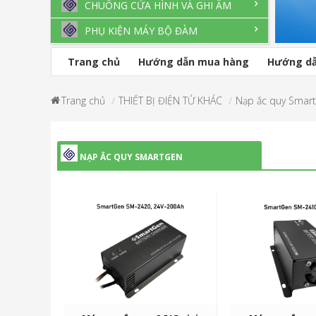
CHUÔNG CỬA HÌNH VÀ GHI ÂM
PHỤ KIỆN MÁY BỘ ĐÀM
Trang chủ
Hướng dẫn mua hàng
Hướng dẫ
Trang chủ
THIẾT BỊ ĐIỆN TỬ KHÁC
Nạp ắc quy Smar
NẠP ẮC QUY SMARTGEN