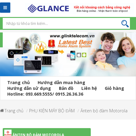
Toggle
navigation
Trang chủ
Hướng dẫn mua hàng
Hướng dẫn sử dụng
Bản đồ
Liên hệ
Giỏ hàng
Hotline: 093.669.5555/ 0915.26.36.36
Trang chủ
PHỤ KIỆN MÁY BỘ ĐÀM
Ănten bộ đàm Motorola
ĂNTEN BỘ ĐÀM MOTOROLA