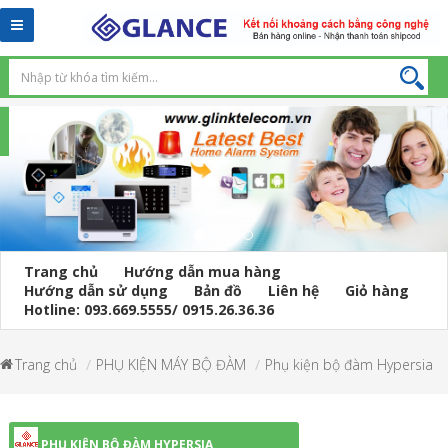
Toggle
navigation
Trang chủ
Hướng dẫn mua hàng
Hướng dẫn sử dụng
Bản đồ
Liên hệ
Giỏ hàng
Hotline: 093.669.5555/ 0915.26.36.36
Trang chủ
PHỤ KIỆN MÁY BỘ ĐÀM
Phụ kiện bộ đàm Hypersia
PHỤ KIỆN BỘ ĐÀM HYPERSIA