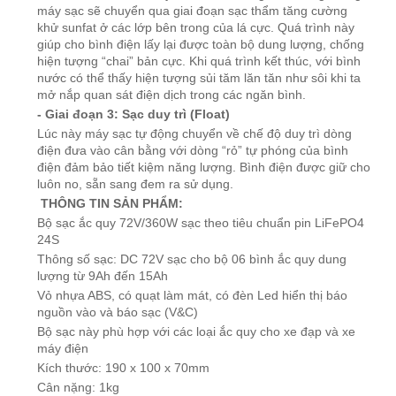
máy sạc sẽ chuyển qua giai đoạn sạc thẩm tăng cường
khử sunfat ở các lớp bên trong của lá cực. Quá trình này
giúp cho bình điện lấy lại được toàn bộ dung lượng, chống
hiện tượng “chai” bản cực. Khi quá trình kết thúc, với bình
nước có thể thấy hiện tượng sủi tăm lăn tăn như sôi khi ta
mở nắp quan sát điện dịch trong các ngăn bình.
- Giai đoạn 3: Sạc duy trì (Float)
Lúc này máy sạc tự động chuyển về chế độ duy trì dòng
điện đưa vào cân bằng với dòng “rỏ” tự phóng của bình
điện đảm bảo tiết kiệm năng lượng. Bình điện được giữ cho
luôn no, sẵn sang đem ra sử dụng.
THÔNG TIN SẢN PHẨM:
Bộ sạc ắc quy 72V/360W sạc theo tiêu chuẩn pin LiFePO4
24S
Thông số sạc: DC 72V sạc cho bộ 06 bình ắc quy dung
lượng từ 9Ah đến 15Ah
Vỏ nhựa ABS, có quạt làm mát, có đèn Led hiển thị báo
nguồn vào và báo sạc (V&C)
Bộ sạc này phù hợp với các loại ắc quy cho xe đạp và xe
máy điện
Kích thước: 190 x 100 x 70mm
Cân nặng: 1kg