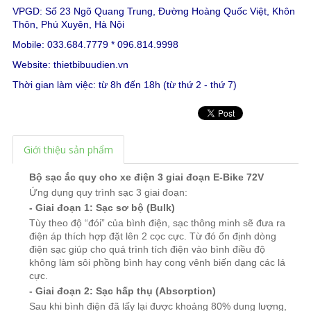
VPGD: Số 23 Ngõ Quang Trung, Đường Hoàng Quốc Việt, Khôn
Thôn, Phú Xuyên, Hà Nội
Mobile: 033.684.7779 * 096.814.9998
Website:
thietbibuudien.vn
Thời gian làm việc: từ 8h đến 18h (từ thứ 2 - thứ 7)
Giới thiệu sản phẩm
Bộ sạc ắc quy cho xe điện 3 giai đoạn E-Bike 72V
Ứng dụng quy trình sạc 3 giai đoạn:
- Giai đoạn 1: Sạc sơ bộ (Bulk)
Tùy theo độ “đói” của bình điện, sạc thông minh sẽ đưa ra
điện áp thích hợp đặt lên 2 cọc cực. Từ đó ổn định dòng
điện sạc giúp cho quá trình tích điện vào bình điều độ
không làm sôi phồng bình hay cong vênh biến dạng các lá
cực.
- Giai đoạn 2: Sạc hấp thụ (Absorption)
Sau khi bình điện đã lấy lại được khoảng 80% dung lượng,