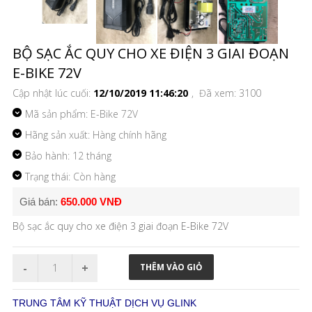
BỘ SẠC ẮC QUY CHO XE ĐIỆN 3 GIAI ĐOẠN
E-BIKE 72V
Cập nhật lúc cuối:
12/10/2019 11:46:20
, Đã xem: 3100
Mã sản phẩm:
E-Bike 72V
Hãng sản xuất: Hàng chính hãng
Bảo hành: 12 tháng
Trạng thái: Còn hàng
Giá bán:
650.000 VNĐ
Bộ sạc ắc quy cho xe điện 3 giai đoạn E-Bike 72V
TRUNG TÂM KỸ THUẬT DỊCH VỤ GLINK